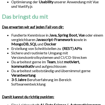
Optimierung der
Usability
unserer Anwendung mit Vue
und Vuetify.js
Das bringst du mit
Das erwarten wir auf jeden Fall von dir:
Fundierte Kenntnisse in
Java, Spring Boot, Vue
oder einem
vergleichbaren
Javascript-Framework s
owie in
MongoDB, SQL
und
Docker
Erstellung von Schnittstellen zu
(REST) APIs
Sichere und routinierte Umgang mit
Versionskontrollsystemen und CI/CD-Strecken
Du arbeitest gerne im
Team
, bist
motiviert,
kommunikativ
und aufgeschlossen
Du arbeitest selbstständig und übernimmst gerne
Verantwortung
3-5 Jahre
Berufserfahrung im Bereich
Softwareentwicklung
Damit kannst du richtig punkten:
Eine Leidenschaft
AI, Data Science
&
Automatisierungen