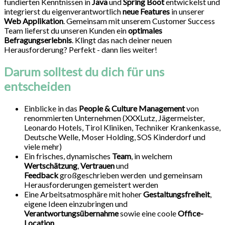
fundierten Kenntnissen in
Java
und
Spring Boot
entwickelst und
integrierst du eigenverantwortlich
neue Features
in unserer
Web Applikation
. Gemeinsam mit unserem Customer Success
Team lieferst du unseren Kunden ein
optimales
Befragungserlebnis
. Klingt das nach deiner neuen
Herausforderung? Perfekt - dann lies weiter!
Darum solltest du dich für uns
entscheiden
Einblicke in das
People & Culture Management
von
renommierten Unternehmen (XXXLutz, Jägermeister,
Leonardo Hotels, Tirol Kliniken, Techniker Krankenkasse,
Deutsche Welle, Moser Holding, SOS Kinderdorf und
viele mehr)
Ein frisches, dynamisches
T
eam
, in welchem
Wertschätzung
,
Vertrauen
und
Feedback
großgeschrieben werden und gemeinsam
Herausforderungen gemeistert werden
Eine Arbeitsatmosphäre mit hoher
Gestaltungsfreiheit
,
eigene Ideen einzubringen und
Verantwortungsübernahme
sowie eine coole
Office-
Location